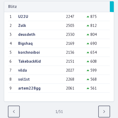
Blitz
1
U22U
2247
875
2
Zulk
2503
812
3
deusdeth
2330
804
4
Bigshaq
2169
690
5
korchnoiboi
2136
654
6
TakebackKid
2151
608
7
vilda
2027
599
8
sol1st
2268
568
9
artem228gg
2061
561
Anterior
1/31