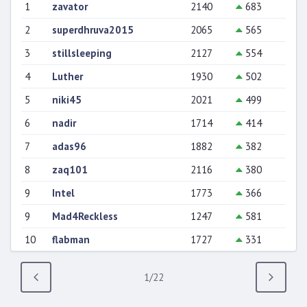
1
zavator
2140
683
2
superdhruva2015
2065
565
3
stillsleeping
2127
554
4
Luther
1930
502
5
niki45
2021
499
6
nadir
1714
414
7
adas96
1882
382
8
zaq101
2116
380
9
Intel
1773
366
9
Mad4Reckless
1247
581
10
flabman
1727
331
Anterior
1/22