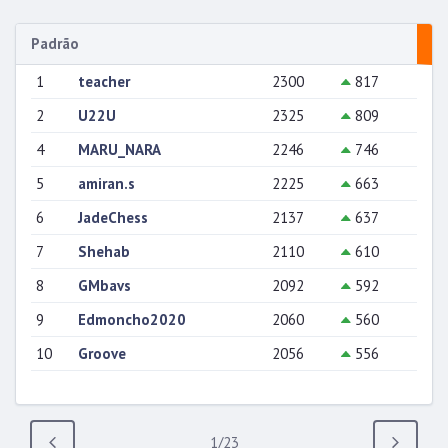
Padrão
1
teacher
2300
817
2
U22U
2325
809
4
MARU_NARA
2246
746
5
amiran.s
2225
663
6
JadeChess
2137
637
7
Shehab
2110
610
8
GMbavs
2092
592
9
Edmoncho2020
2060
560
10
Groove
2056
556
Anterior
1/23